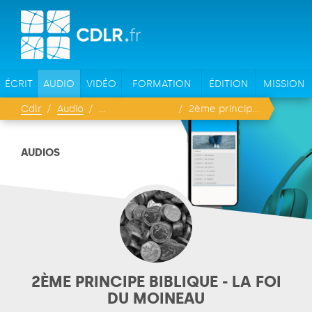
ÉCRIT
AUDIO
VIDÉO
FORMATION
ÉDITION
MISSION
Cdlr
Audio
2ème principe biblique - La foi du moineau
AUDIOS
2ÈME PRINCIPE BIBLIQUE - LA FOI
DU MOINEAU