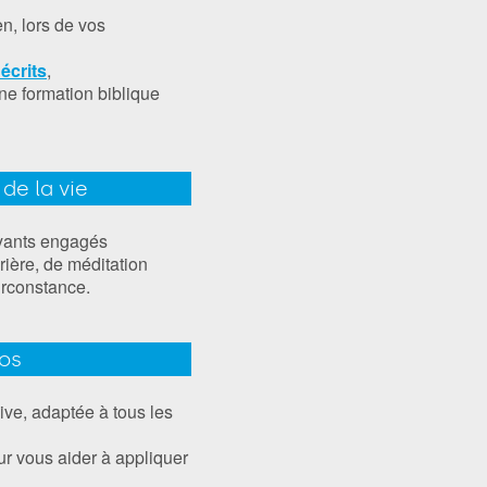
n, lors de vos
écrits
,
ne formation biblique
de la vie
oyants engagés
ière, de méditation
irconstance.
ios
ve, adaptée à tous les
r vous aider à appliquer