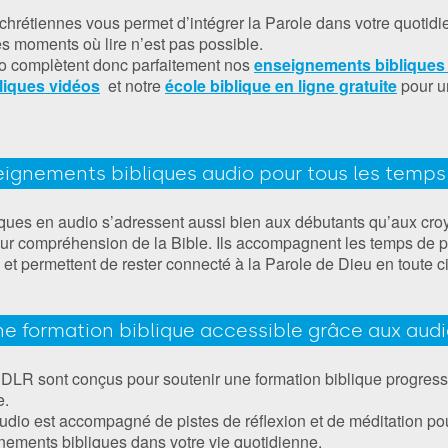
chrétiennes vous permet d’intégrer la Parole dans votre quotidie
s moments où lire n’est pas possible.
o complètent donc parfaitement nos
enseignements bibliques 
liques vidéos
et notre
école biblique en ligne gratuite
pour u
ignements bibliques audio pour tous les temps 
ques en audio s’adressent aussi bien aux débutants qu’aux cr
eur compréhension de la Bible. Ils accompagnent les temps de pr
 et permettent de rester connecté à la Parole de Dieu en toute c
e formation biblique accessible grâce aux aud
LR sont conçus pour soutenir une formation biblique progressi
e.
io est accompagné de pistes de réflexion et de méditation pou
nements bibliques dans votre vie quotidienne.